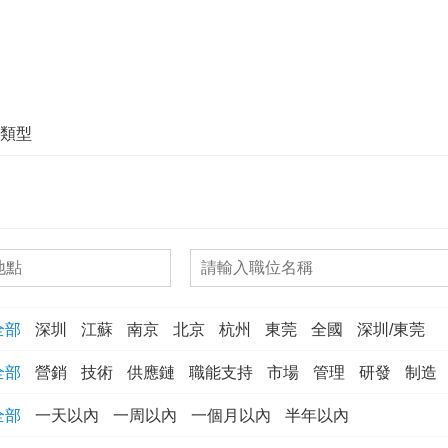
類型
全部
深圳
江蘇
南京
北京
杭州
東莞
全國
深圳/東莞
全部
營銷
技術
供應鏈
職能支持
市場
管理
研發
制造
全部
一天以內
一周以內
一個月以內
半年以內