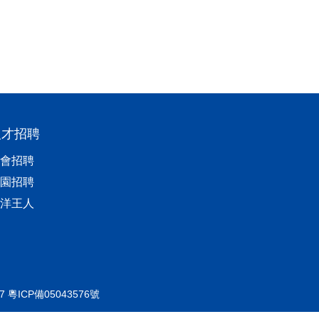
人才招聘
會招聘
園招聘
洋王人
 粵ICP備05043576號